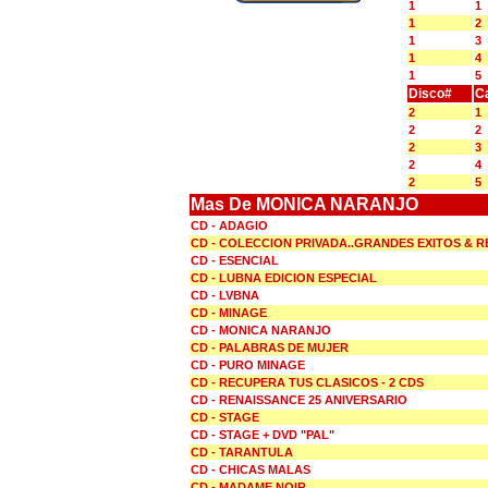
1
1
1
2
1
3
1
4
1
5
Disco#
C
2
1
2
2
2
3
2
4
2
5
Mas De MONICA NARANJO
CD - ADAGIO
CD - COLECCION PRIVADA..GRANDES EXITOS & R
CD - ESENCIAL
CD - LUBNA EDICION ESPECIAL
CD - LVBNA
CD - MINAGE
CD - MONICA NARANJO
CD - PALABRAS DE MUJER
CD - PURO MINAGE
CD - RECUPERA TUS CLASICOS - 2 CDS
CD - RENAISSANCE 25 ANIVERSARIO
CD - STAGE
CD - STAGE + DVD "PAL"
CD - TARANTULA
CD - CHICAS MALAS
CD - MADAME NOIR