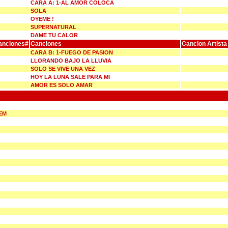
CARA A: 1-AL AMOR COLOCA
SOLA
OYEME !
SUPERNATURAL
DAME TU CALOR
anciones#
Canciones
Cancion Artista
CARA B: 1-FUEGO DE PASION
LLORANDO BAJO LA LLUVIA
SOLO SE VIVE UNA VEZ
HOY LA LUNA SALE PARA MI
AMOR ES SOLO AMAR
EM