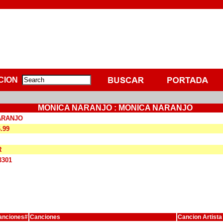
CION
MONICA NARANJO : MONICA NARANJO
ARANJO
6.99
R
3301
anciones#
Canciones
Cancion Artista