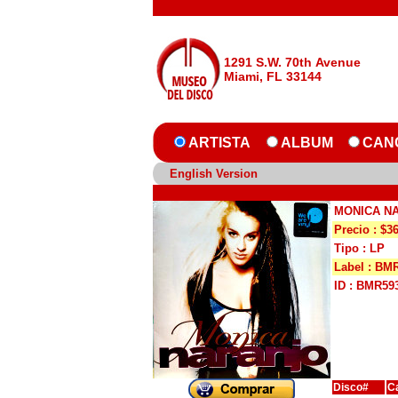
1291 S.W. 70th Avenue
Miami, FL 33144
ARTISTA
ALBUM
CAN
English Version
MONICA N
Precio : $3
Tipo : LP
Label : BM
ID : BMR59
Disco#
C