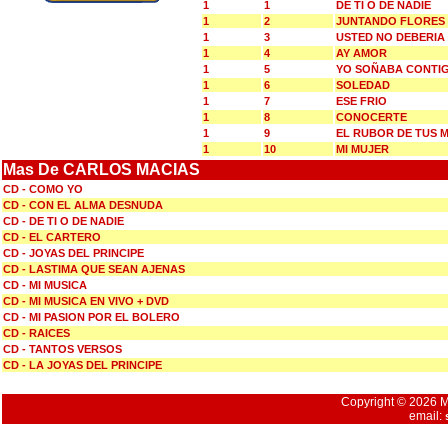
1
1
DE TI O DE NADIE
1
2
JUNTANDO FLORES
1
3
USTED NO DEBERIA
1
4
AY AMOR
1
5
YO SOÑABA CONTI
1
6
SOLEDAD
1
7
ESE FRIO
1
8
CONOCERTE
1
9
EL RUBOR DE TUS M
1
10
MI MUJER
Mas De CARLOS MACIAS
CD - COMO YO
CD - CON EL ALMA DESNUDA
CD - DE TI O DE NADIE
CD - EL CARTERO
CD - JOYAS DEL PRINCIPE
CD - LASTIMA QUE SEAN AJENAS
CD - MI MUSICA
CD - MI MUSICA EN VIVO + DVD
CD - MI PASION POR EL BOLERO
CD - RAICES
CD - TANTOS VERSOS
CD - LA JOYAS DEL PRINCIPE
Copyright © 2026 Mu
email: