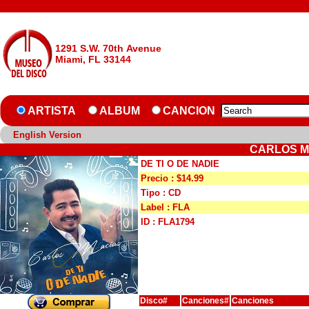
1291 S.W. 70th Avenue
Miami, FL 33144
ARTISTA
ALBUM
CANCION
English Version
CARLOS MA
DE TI O DE NADIE
Precio : $14.99
Tipo : CD
Label : FLA
ID : FLA1794
Disco#
Canciones#
Canciones