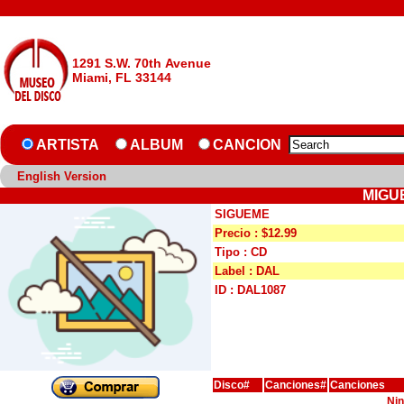
1291 S.W. 70th Avenue
Miami, FL 33144
ARTISTA
ALBUM
CANCION
English Version
MIGU
SIGUEME
Precio : $12.99
Tipo : CD
Label : DAL
ID : DAL1087
Disco#
Canciones#
Canciones
Nin