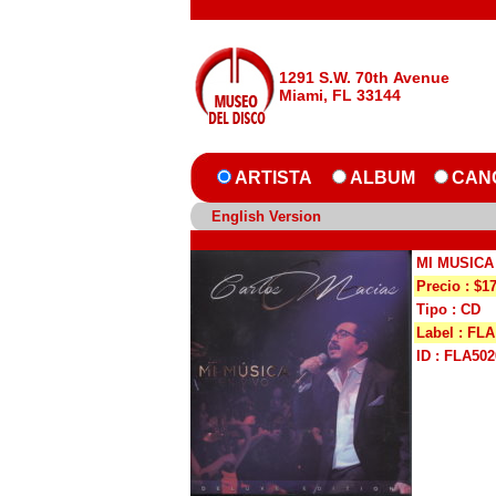
1291 S.W. 70th Avenue
Miami, FL 33144
ARTISTA
ALBUM
CAN
English Version
MI MUSICA
Precio : $1
Tipo : CD
Label : FLA
ID : FLA502