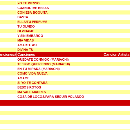
YO TE PIENSO
CUANDO ME BESAS
CON ESA BOQUITA
BASTA
ELLA/TU PERFUME
TU OLVIDO
OLVIDAME
Y SIN EMBARGO
MIA VIDAS
AMARTE ASI
DIVINA TU
anciones#
Canciones
Cancion Artista
QUEDATE CONMIGO (MARIACHI)
TE SIGO QUERIENDO (MARIACHI)
EN TU MIRADA (MARIACHI)
COMO VIDA NUEVA
AMAME
SI YO TE CONTARA
BESOS ROTOS
MA VALE MADRES
COSA DE LOCOS/PARA SEGUIR VOLANDO