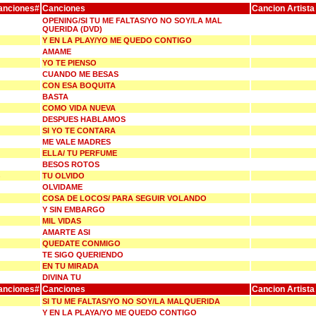
anciones#
Canciones
Cancion Artista
OPENING/SI TU ME FALTAS/YO NO SOY/LA MAL
QUERIDA (DVD)
Y EN LA PLAY/YO ME QUEDO CONTIGO
AMAME
YO TE PIENSO
CUANDO ME BESAS
CON ESA BOQUITA
BASTA
COMO VIDA NUEVA
DESPUES HABLAMOS
SI YO TE CONTARA
ME VALE MADRES
ELLA/ TU PERFUME
BESOS ROTOS
TU OLVIDO
OLVIDAME
COSA DE LOCOS/ PARA SEGUIR VOLANDO
Y SIN EMBARGO
MIL VIDAS
AMARTE ASI
QUEDATE CONMIGO
TE SIGO QUERIENDO
EN TU MIRADA
DIVINA TU
anciones#
Canciones
Cancion Artista
SI TU ME FALTAS/YO NO SOY/LA MALQUERIDA
Y EN LA PLAYA/YO ME QUEDO CONTIGO