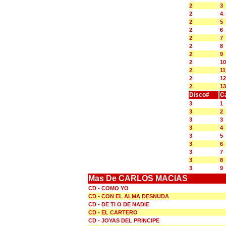
2
3
2
4
2
5
2
6
2
7
2
8
2
9
2
10
2
11
2
12
2
13
Disco#
C
3
1
3
2
3
3
3
4
3
5
3
6
3
7
3
8
3
9
Mas De CARLOS MACIAS
CD - COMO YO
CD - CON EL ALMA DESNUDA
CD - DE TI O DE NADIE
CD - EL CARTERO
CD - JOYAS DEL PRINCIPE