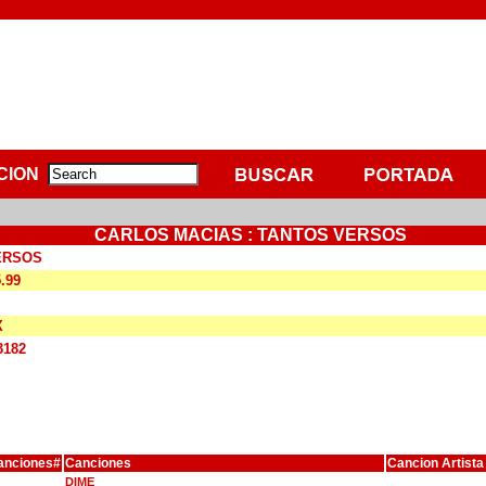
CION
CARLOS MACIAS : TANTOS VERSOS
ERSOS
5.99
X
3182
anciones#
Canciones
Cancion Artista
DIME