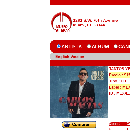
1291 S.W. 70th Avenue
Miami, FL 33144
ARTISTA
ALBUM
CAN
English Version
TANTOS V
Precio : $1
Tipo : CD
Label : ME
ID : MEX41
Disco#
C
1
1