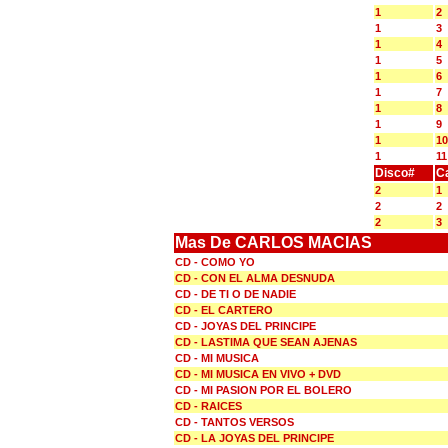
1
2
1
3
1
4
1
5
1
6
1
7
1
8
1
9
1
10
1
11
Disco#
C
2
1
2
2
2
3
Mas De CARLOS MACIAS
CD - COMO YO
CD - CON EL ALMA DESNUDA
CD - DE TI O DE NADIE
CD - EL CARTERO
CD - JOYAS DEL PRINCIPE
CD - LASTIMA QUE SEAN AJENAS
CD - MI MUSICA
CD - MI MUSICA EN VIVO + DVD
CD - MI PASION POR EL BOLERO
CD - RAICES
CD - TANTOS VERSOS
CD - LA JOYAS DEL PRINCIPE