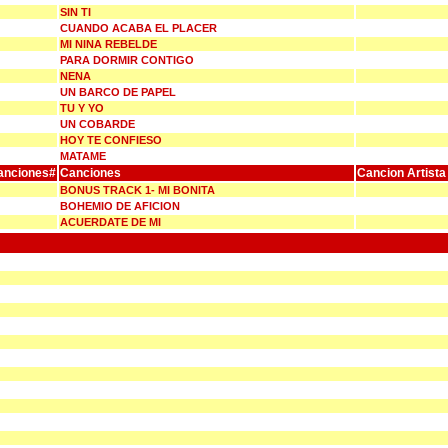
SIN TI
CUANDO ACABA EL PLACER
MI NINA REBELDE
PARA DORMIR CONTIGO
NENA
UN BARCO DE PAPEL
TU Y YO
UN COBARDE
HOY TE CONFIESO
MATAME
anciones#
Canciones
Cancion Artista
BONUS TRACK 1- MI BONITA
BOHEMIO DE AFICION
ACUERDATE DE MI