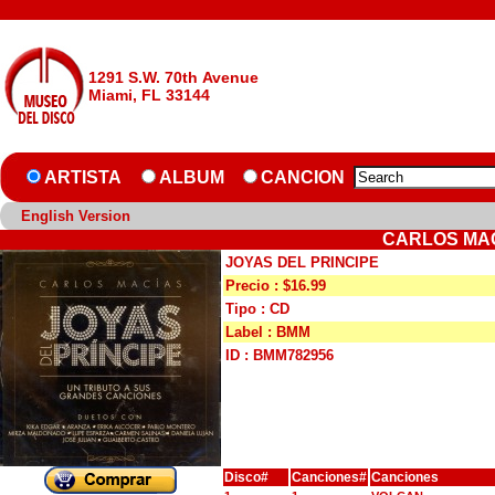
1291 S.W. 70th Avenue
Miami, FL 33144
ARTISTA
ALBUM
CANCION
English Version
CARLOS MAC
JOYAS DEL PRINCIPE
Precio : $16.99
Tipo : CD
Label : BMM
ID : BMM782956
Disco#
Canciones#
Canciones