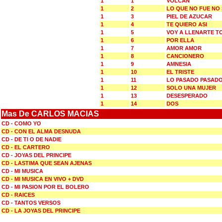
1
1
VOLCAN
1
2
LO QUE NO FUE NO
1
3
PIEL DE AZUCAR
1
4
TE QUIERO ASI
1
5
VOY A LLENARTE T
1
6
POR ELLA
1
7
AMOR AMOR
1
8
CANCIONERO
1
9
AMNESIA
1
10
EL TRISTE
1
11
LO PASADO PASAD
1
12
SOLO UNA MUJER
1
13
DESESPERADO
1
14
DOS
Mas De CARLOS MACIAS
CD - COMO YO
CD - CON EL ALMA DESNUDA
CD - DE TI O DE NADIE
CD - EL CARTERO
CD - JOYAS DEL PRINCIPE
CD - LASTIMA QUE SEAN AJENAS
CD - MI MUSICA
CD - MI MUSICA EN VIVO + DVD
CD - MI PASION POR EL BOLERO
CD - RAICES
CD - TANTOS VERSOS
CD - LA JOYAS DEL PRINCIPE