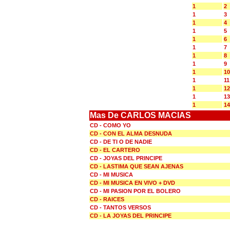
1
2
1
3
1
4
1
5
1
6
1
7
1
8
1
9
1
10
1
11
1
12
1
13
1
14
Mas De CARLOS MACIAS
CD - COMO YO
CD - CON EL ALMA DESNUDA
CD - DE TI O DE NADIE
CD - EL CARTERO
CD - JOYAS DEL PRINCIPE
CD - LASTIMA QUE SEAN AJENAS
CD - MI MUSICA
CD - MI MUSICA EN VIVO + DVD
CD - MI PASION POR EL BOLERO
CD - RAICES
CD - TANTOS VERSOS
CD - LA JOYAS DEL PRINCIPE