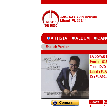
1291 S.W. 70th Avenue
Miami, FL 33144
ARTISTA
ALBUM
CAN
English Version
LA JOYAS 
Precio : $1
Tipo : DV
Label : FLA
ID : FLA501
Disco#
C
1
1