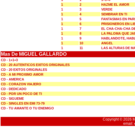
1
2
HAZME EL AMOR
1
3
VERDE
1
4
SEMBRAR EN TI
1
5
FANTASMAS EN PAR
1
6
PRISIONEROS EN L
1
7
EL CHA-CHA-CHA DE
1
8
LA PALOMA QUE JA
1
9
HABLANDOTE, HAB
1
10
ANGEL
1
11
LAS ALTURAS DE M
Mas De MIGUEL GALLARDO
CD - 1+1=3
CD - 20 AUTENTICOS EXITOS ORIGINALES
CD - 20 EXITOS ORIGINALES
CD - A MI PROXIMO AMOR
CD - AMERICA
CD - CORAZON VIAJERO
CD - DEDICADO
CD - POR UN POCO DE TI
CD - SIGUEME
CD - SINGLES EN EMI 73-79
CD - TU AMANTE O TU ENEMIGO
Copyright © 2026 Mu
email: