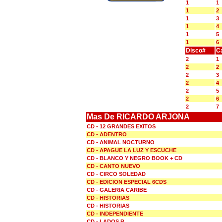
1
1
1
2
1
3
1
4
1
5
1
6
Disco#
C
2
1
2
2
2
3
2
4
2
5
2
6
2
7
Mas De RICARDO ARJONA
CD - 12 GRANDES EXITOS
CD - ADENTRO
CD - ANIMAL NOCTURNO
CD - APAGUE LA LUZ Y ESCUCHE
CD - BLANCO Y NEGRO BOOK + CD
CD - CANTO NUEVO
CD - CIRCO SOLEDAD
CD - EDICION ESPECIAL 6CDS
CD - GALERIA CARIBE
CD - HISTORIAS
CD - HISTORIAS
CD - INDEPENDIENTE
CD - LADOS B