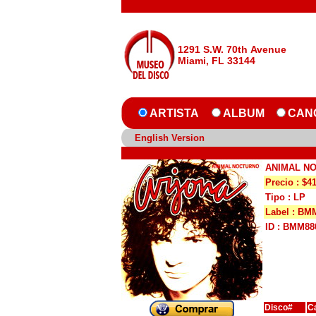
1291 S.W. 70th Avenue
Miami, FL 33144
ARTISTA
ALBUM
CAN
English Version
ANIMAL N
Precio : $4
Tipo : LP
Label : BM
ID : BMM88
Disco#
C