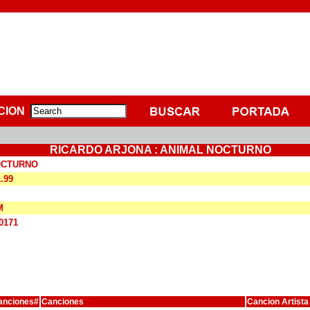
CION
RICARDO ARJONA : ANIMAL NOCTURNO
OCTURNO
1.99
M
0171
anciones#
Canciones
Cancion Artista