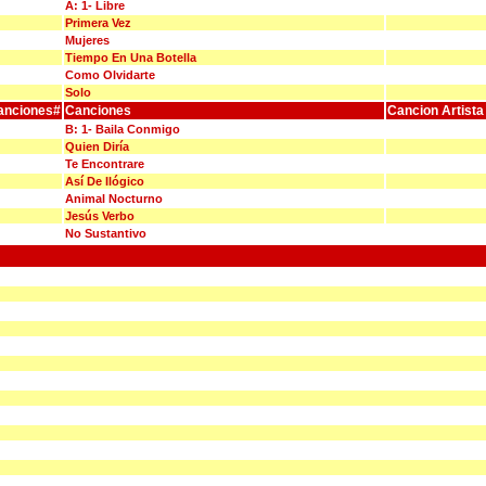
A: 1- Libre
Primera Vez
Mujeres
Tiempo En Una Botella
Como Olvidarte
Solo
anciones#
Canciones
Cancion Artista
B: 1- Baila Conmigo
Quien Diría
Te Encontrare
Así De Ilógico
Animal Nocturno
Jesús Verbo
No Sustantivo