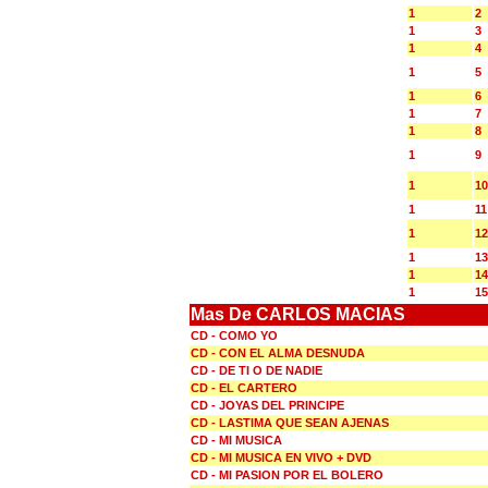
1
2
1
3
1
4
1
5
1
6
1
7
1
8
1
9
1
10
1
11
1
12
1
13
1
14
1
15
Mas De CARLOS MACIAS
CD - COMO YO
CD - CON EL ALMA DESNUDA
CD - DE TI O DE NADIE
CD - EL CARTERO
CD - JOYAS DEL PRINCIPE
CD - LASTIMA QUE SEAN AJENAS
CD - MI MUSICA
CD - MI MUSICA EN VIVO + DVD
CD - MI PASION POR EL BOLERO