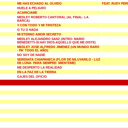
ME HAS ECHADO AL OLVIDO
FEAT. RUDY PER
HUELE A PELIGRO
ACARICIAME
MEDLEY ROBERTO CANTORAL (AL FINAL- LA
BARCA)
Y CON TODO Y MI TRISTEZA
O TU O NADA
MI ETERNO AMOR SECRETO
MEDLEY ALEJANDRO SANZ (INTRO: MARIO
BENEDETTI-SI HAY DIOS-AQUELLO QUE ME DISTE)
MEDLEY JOSE ALFREDO JIMENEZ (UN MUNDO RARO
- PA' TODO EL AÑO)
NO SOY DE NADIE
SERENATA CHIAPANECA (FLOR DE NILUYARILO - LUZ
DE LUNA- PARA SIEMPRE- MIENTEME)
ME DESPERTO LA REALIDAD
EN LA FAZ DE LA TIERRA
GAJES DEL OFICIO