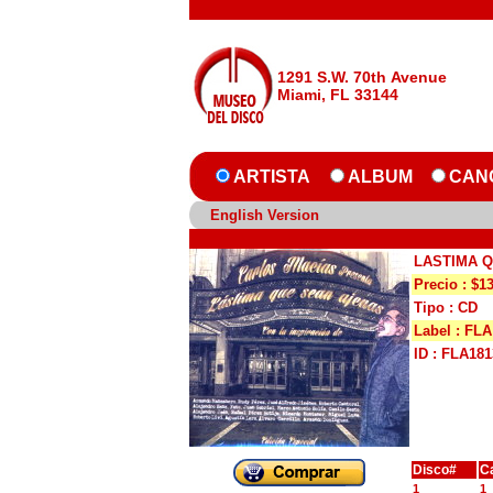
1291 S.W. 70th Avenue
Miami, FL 33144
ARTISTA
ALBUM
CAN
English Version
LASTIMA 
Precio : $1
Tipo : CD
Label : FLA
ID : FLA181
Disco#
C
1
1