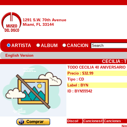
1291 S.W. 70th Avenue
Miami, FL 33144
ARTISTA
ALBUM
CANCION
English Version
CECILIA :
TODO CECILIA 40 ANIVERSARIO
Precio : $32.99
Tipo : CD
Label : BYN
ID : BYN55542
Disco#
Canciones#
Canciones
Nin