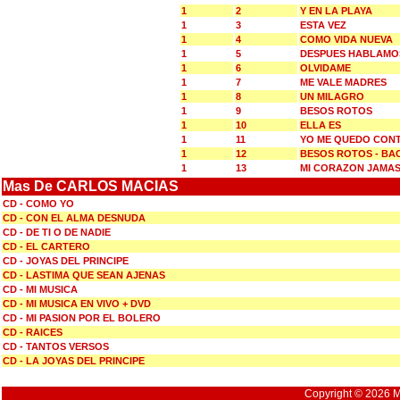
1
2
Y EN LA PLAYA
1
3
ESTA VEZ
1
4
COMO VIDA NUEVA
1
5
DESPUES HABLAMO
1
6
OLVIDAME
1
7
ME VALE MADRES
1
8
UN MILAGRO
1
9
BESOS ROTOS
1
10
ELLA ES
1
11
YO ME QUEDO CON
1
12
BESOS ROTOS - BA
1
13
MI CORAZON JAMA
Mas De CARLOS MACIAS
CD - COMO YO
CD - CON EL ALMA DESNUDA
CD - DE TI O DE NADIE
CD - EL CARTERO
CD - JOYAS DEL PRINCIPE
CD - LASTIMA QUE SEAN AJENAS
CD - MI MUSICA
CD - MI MUSICA EN VIVO + DVD
CD - MI PASION POR EL BOLERO
CD - RAICES
CD - TANTOS VERSOS
CD - LA JOYAS DEL PRINCIPE
Copyright © 2026 Mu