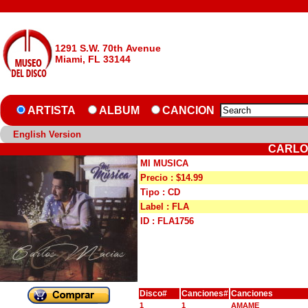
1291 S.W. 70th Avenue
Miami, FL 33144
ARTISTA
ALBUM
CANCION
English Version
CARLOS
MI MUSICA
Precio : $14.99
Tipo : CD
Label : FLA
ID : FLA1756
Disco#
Canciones#
Canciones
1
1
AMAME