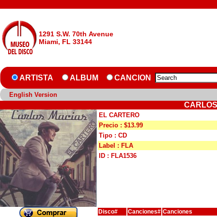
1291 S.W. 70th Avenue
Miami, FL 33144
ARTISTA
ALBUM
CANCION
English Version
CARLOS
EL CARTERO
Precio : $13.99
Tipo : CD
Label : FLA
ID : FLA1536
Disco#
Canciones#
Canciones