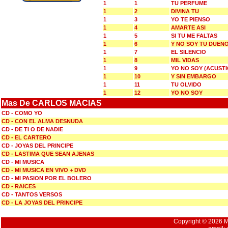
1
1
TU PERFUME
1
2
DIVINA TU
1
3
YO TE PIENSO
1
4
AMARTE ASI
1
5
SI TU ME FALTAS
1
6
Y NO SOY TU DUEN
1
7
EL SILENCIO
1
8
MIL VIDAS
1
9
YO NO SOY (ACUSTI
1
10
Y SIN EMBARGO
1
11
TU OLVIDO
1
12
YO NO SOY
Mas De CARLOS MACIAS
CD - COMO YO
CD - CON EL ALMA DESNUDA
CD - DE TI O DE NADIE
CD - EL CARTERO
CD - JOYAS DEL PRINCIPE
CD - LASTIMA QUE SEAN AJENAS
CD - MI MUSICA
CD - MI MUSICA EN VIVO + DVD
CD - MI PASION POR EL BOLERO
CD - RAICES
CD - TANTOS VERSOS
CD - LA JOYAS DEL PRINCIPE
Copyright © 2026 Mu