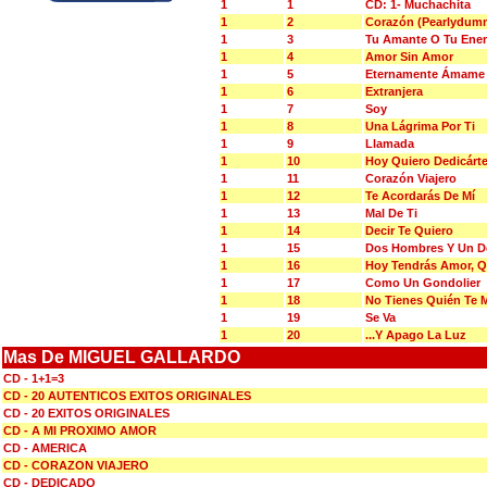
1
1
CD: 1- Muchachita
1
2
Corazón (Pearlydum
1
3
Tu Amante O Tu Ene
1
4
Amor Sin Amor
1
5
Eternamente Ámame
1
6
Extranjera
1
7
Soy
1
8
Una Lágrima Por Ti
1
9
Llamada
1
10
Hoy Quiero Dedicárte
1
11
Corazón Viajero
1
12
Te Acordarás De Mí
1
13
Mal De Ti
1
14
Decir Te Quiero
1
15
Dos Hombres Y Un D
1
16
Hoy Tendrás Amor, 
1
17
Como Un Gondolier
1
18
No Tienes Quién Te M
1
19
Se Va
1
20
...Y Apago La Luz
Mas De MIGUEL GALLARDO
CD - 1+1=3
CD - 20 AUTENTICOS EXITOS ORIGINALES
CD - 20 EXITOS ORIGINALES
CD - A MI PROXIMO AMOR
CD - AMERICA
CD - CORAZON VIAJERO
CD - DEDICADO