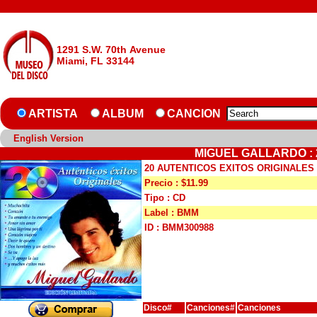
1291 S.W. 70th Avenue
Miami, FL 33144
ARTISTA
ALBUM
CANCION
English Version
MIGUEL GALLARDO : 
20 AUTENTICOS EXITOS ORIGINALES
Precio : $11.99
Tipo : CD
Label : BMM
ID : BMM300988
Disco#
Canciones#
Canciones