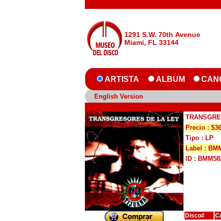
1291 S.W. 70th Avenue
Miami, FL 33144
ARTISTA
ALBUM
CAN
English Version
TRANSGRE
Precio : $3
Tipo : LP
Label : BM
ID : BMM58
Disco#
C