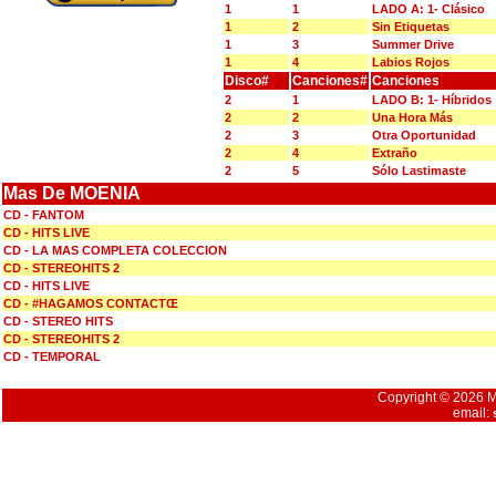
1
1
LADO A: 1- Clásico
1
2
Sin Etiquetas
1
3
Summer Drive
1
4
Labios Rojos
Disco#
Canciones#
Canciones
2
1
LADO B: 1- Híbridos
2
2
Una Hora Más
2
3
Otra Oportunidad
2
4
Extraño
2
5
Sólo Lastimaste
Mas De MOENIA
CD - FANTOM
CD - HITS LIVE
CD - LA MAS COMPLETA COLECCION
CD - STEREOHITS 2
CD - HITS LIVE
CD - #HAGAMOS CONTACTŒ
CD - STEREO HITS
CD - STEREOHITS 2
CD - TEMPORAL
Copyright © 2026 Mu
email: