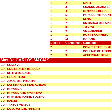
1
2
SIN TI
1
3
CUANDO ACABA EL
1
4
MI NINA REBELDE
1
5
PARA DORMIR CON
1
6
NENA
1
7
UN BARCO DE PAPE
1
8
TU Y YO
1
9
UN COBARDE
1
10
HOY TE CONFIESO
1
11
MATAME
Disco#
Canciones#
Canciones
2
1
BONUS TRACK 1- MI
2
2
BOHEMIO DE AFICI
2
3
ACUERDATE DE MI
Mas De CARLOS MACIAS
CD - COMO YO
CD - CON EL ALMA DESNUDA
CD - DE TI O DE NADIE
CD - EL CARTERO
CD - JOYAS DEL PRINCIPE
CD - LASTIMA QUE SEAN AJENAS
CD - MI MUSICA
CD - MI MUSICA EN VIVO + DVD
CD - MI PASION POR EL BOLERO
CD - RAICES
CD - TANTOS VERSOS
CD - LA JOYAS DEL PRINCIPE