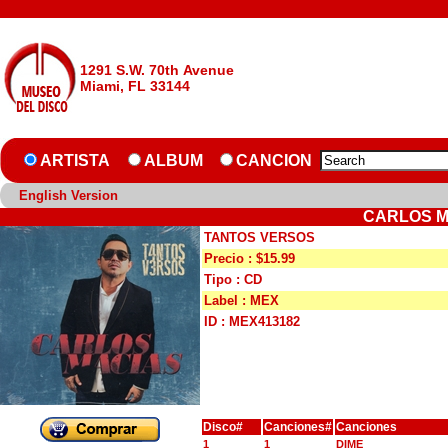
1291 S.W. 70th Avenue
Miami, FL 33144
ARTISTA
ALBUM
CANCION
English Version
CARLOS M
TANTOS VERSOS
Precio : $15.99
Tipo : CD
Label : MEX
ID : MEX413182
Disco#
Canciones#
Canciones
1
1
DIME