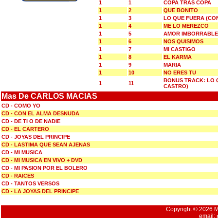
1
1
COPA TRAS COPA
1
2
QUE BONITO
1
3
LO QUE FUERA (CO
1
4
ME LO MEREZCO
1
5
AMOR IMBORRABLE
1
6
NOS QUISIMOS
1
7
MI CASTIGO
1
8
EL KARMA
1
9
MARIA
1
10
NO ERES TU
BONUS TRACK: LO 
1
11
CASTRO)
Mas De CARLOS MACIAS
CD - COMO YO
CD - CON EL ALMA DESNUDA
CD - DE TI O DE NADIE
CD - EL CARTERO
CD - JOYAS DEL PRINCIPE
CD - LASTIMA QUE SEAN AJENAS
CD - MI MUSICA
CD - MI MUSICA EN VIVO + DVD
CD - MI PASION POR EL BOLERO
CD - RAICES
CD - TANTOS VERSOS
CD - LA JOYAS DEL PRINCIPE
Copyright © 2026 Mu
email: