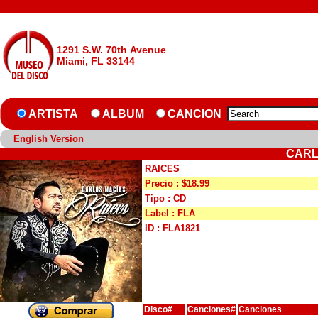
1291 S.W. 70th Avenue
Miami, FL 33144
ARTISTA
ALBUM
CANCION
English Version
CARL
RAICES
Precio : $18.99
Tipo : CD
Label : FLA
ID : FLA1821
Disco#
Canciones#
Canciones